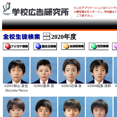
2020年度
02001
秋山 直也
02002
新井 晃
02003
石塚 泉
02004
稲葉 清和
0
Akiyama Naoya