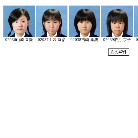
02036
山崎 直隆
02037
山吹 宣彦
02038
吉崎 孝典
02039
若月 京子
0