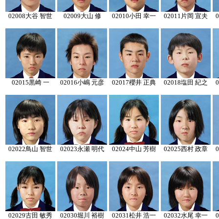
02008
大谷 智世
02009
大山 修
02010
小田 幸一
02011
片岡 宣夫
0
02015
黒崎 一
02016
小嶋 元彦
02017
櫻井 正典
02018
塩田 紀之
0
02022
鳥山 智世
02023
永瀬 明代
02024
中山 芳樹
02025
西村 政章
0
02029
古田 敏秀
02030
堀川 裕樹
02031
松井 浩一
02032
水尾 幸一
0