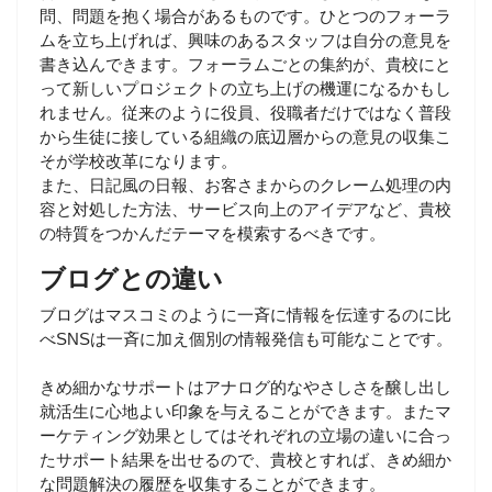
問、問題を抱く場合があるものです。ひとつのフォーラ
ムを立ち上げれば、興味のあるスタッフは自分の意見を
書き込んできます。フォーラムごとの集約が、貴校にと
って新しいプロジェクトの立ち上げの機運になるかもし
れません。従来のように役員、役職者だけではなく普段
から生徒に接している組織の底辺層からの意見の収集こ
そが学校改革になります。
また、日記風の日報、お客さまからのクレーム処理の内
容と対処した方法、サービス向上のアイデアなど、貴校
の特質をつかんだテーマを模索するべきです。
ブログとの違い
ブログはマスコミのように一斉に情報を伝達するのに比
べSNSは一斉に加え個別の情報発信も可能なことです。
きめ細かなサポートはアナログ的なやさしさを醸し出し
就活生に心地よい印象を与えることができます。またマ
ーケティング効果としてはそれぞれの立場の違いに合っ
たサポート結果を出せるので、貴校とすれば、きめ細か
な問題解決の履歴を収集することができます。