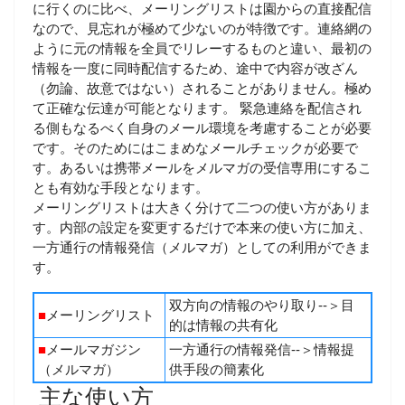
に行くのに比べ、メーリングリストは園からの直接配信
なので、見忘れが極めて少ないのが特徴です。連絡網の
ように元の情報を全員でリレーするものと違い、最初の
情報を一度に同時配信するため、途中で内容が改ざん
（勿論、故意ではない）されることがありません。極め
て正確な伝達が可能となります。 緊急連絡を配信され
る側もなるべく自身のメール環境を考慮することが必要
です。そのためにはこまめなメールチェックが必要で
す。あるいは携帯メールをメルマガの受信専用にするこ
とも有効な手段となります。
メーリングリストは大きく分けて二つの使い方がありま
す。内部の設定を変更するだけで本来の使い方に加え、
一方通行の情報発信（メルマガ）としての利用ができま
す。
双方向の情報のやり取り--＞目
■
メーリングリスト
的は情報の共有化
■
メールマガジン
一方通行の情報発信--＞情報提
（メルマガ）
供手段の簡素化
主な使い方