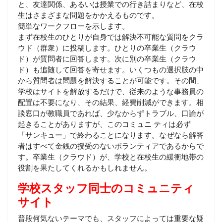
と、友達関係、あるいは授業での行き詰まりなど、在校
生はさまざまな問題をかかえるものです。
簡単なワークフローを示します。
まず在校生のひとりが自身では解決不可能な質問をクラ
ウド（群衆）に投稿します。ひとりの卒業生（クラウ
ド）が質問者に回答します。次に別の卒業生（クラウ
ド）も追随して回答を寄せます。いくつもの選択肢の中
から質問者は問題を解決することが可能です。その間、
学校はサイトを解放するだけで、従来のような事務員の
配置は不要になり、その結果、経費削減ができます。相
談窓口が教職員であれば、少なからずトラブル、口論が
起きることがありますが、このコミュニ ティは必ず
「サンキュー」で終わることになります。なぜなら解答
者はすべて金銭の授受のないボランティアであるからで
す。卒業生（クラウド）が、学校と在校生の緩衝地帯の
役割を果たしてくれるかもしれません。
学校スタッフ同士のコミュニティ
サイト
普段何気ないテーマでも、スタッフによっては重要な疑