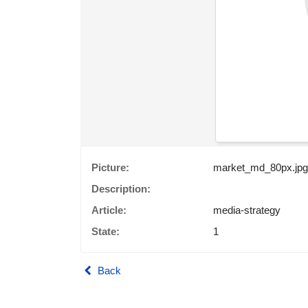
Picture:
market_md_80px.jpg
Description:
Article:
media-strategy
State:
1
Back